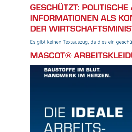
GESCHÜTZT: POLITISCHE
INFORMATIONEN ALS K
DER WIRTSCHAFTSMINIS
Es gibt keinen Textauszug, da dies ein geschüt
MASCOT® ARBEITSKLEI