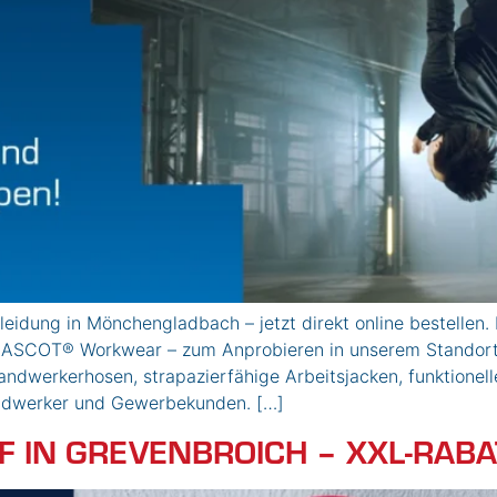
idung in Mönchengladbach – jetzt direkt online bestelle
 MASCOT® Workwear – zum Anprobieren in unserem Standort
erkerhosen, strapazierfähige Arbeitsjacken, funktionelle 
andwerker und Gewerbekunden. […]
 IN GREVENBROICH – XXL-RABA