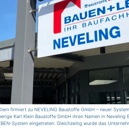
l Klein firmiert zu NEVELING Baustoffe GmbH – neuer Syst
erige Karl Klein Baustoffe GmbH ihren Namen in Neveling B
EBEN-System eingetreten. Gleichzeitig wurde das Unterne