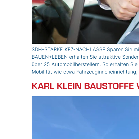
SDH–STARKE KFZ-NACHLÄSSE Sparen Sie mit 
BAUEN+LEBEN erhalten Sie attraktive Sonderk
über 25 Automobilherstellern. So erhalten Si
Mobilität wie etwa Fahrzeuginneneinrichtung,
KARL KLEIN BAUSTOFFE