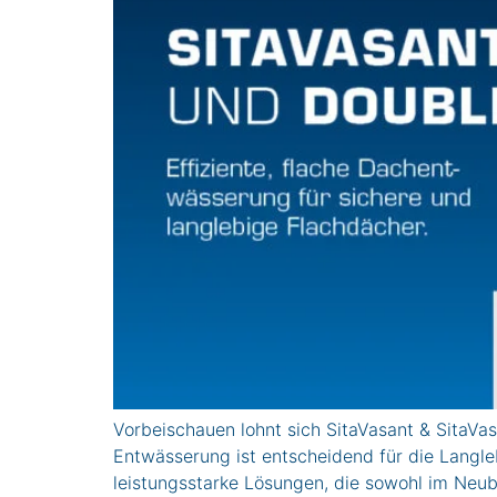
Vorbeischauen lohnt sich SitaVasant & SitaVa
Entwässerung ist entscheidend für die Langle
leistungsstarke Lösungen, die sowohl im Neub