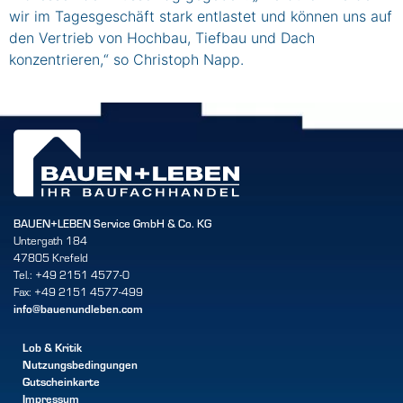
wir im Tagesgeschäft stark entlastet und können uns auf
den Vertrieb von Hochbau, Tiefbau und Dach
konzentrieren,“ so Christoph Napp.
BAUEN+LEBEN Service GmbH & Co. KG
Untergath 184
47805 Krefeld
Tel.: +49 2151 4577-0
Fax: +49 2151 4577-499
info@bauenundleben.com
Lob & Kritik
Nutzungsbedingungen
Gutscheinkarte
Impressum