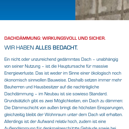
EFFIZIENZ UND
SICHERHEIT?
FÄNGT BEI UNS
DACHDÄMMUNG: WIRKUNGSVOLL UND SICHER.
GANZ OBEN AN.
WIR HABEN
ALLES BEDACHT.
Ein nicht oder unzureichend gedämmtes Dach – unabhängig
Bei der Dachdämmung hängt die Messlatte
von seiner Nutzung – ist die Hauptursache für massive
hoch. Schließlich
Energieverluste. Das ist weder im Sinne einer ökologisch noch
wollen Sie spürbare Effekte und keine
bloßen Versprechen.
ökonomisch sinnvollen Bauweise. Deshalb setzen immer mehr
Bauherren und Hausbesitzer auf die nachträgliche
Dachdämmung – im Neubau ist sie sowieso Standard.
FINDEN SIE IHREN BAUFACHHANDEL VOR
ORT
Grundsätzlich gibt es zwei Möglichkeiten, ein Dach zu dämmen:
Die Dämmschicht von außen bringt die höchsten Einsparungen,
gleichzeitig bleibt der Wohnraum unter dem Dach voll erhalten.
Allerdings ist der Aufwand relativ hoch, zudem ist eine
Außendämmung für denkmalgeschützte Gebäude sowie bei