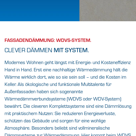
DREI BUCHSTABEN –
VOLLE WIRKUNG.
FASSADENDÄMMUNG: WDVS-SYSTEM.
CLEVER DÄMMEN
WDV-Systeme sind die Antwort auf die Frage
MIT SYSTEM.
nach einer nachhaltigen
und praktischen Wärmedämmung.
Modernes Wohnen geht längst mit Energie- und Kosteneffizienz
Hand in Hand. Erst eine nachhaltige Wärmedämmung hält die
Wärme wirklich dort, wie so sie sein soll – und die Kosten im
FINDEN SIE IHREN BAUFACHHANDEL VOR
ORT
Keller. Als ökologische und funktionale Multitalente für
Außenfassaden haben sich sogenannte
Wärmedämmverbundsysteme (WDVS oder WDV-System)
bewährt. Die cleveren Komplettsysteme sind eine Dämmlösung
mit praktischem Nutzen: Sie reduzieren Energieverluste,
schützen das Gebäude und sorgen für eine wohlige
Atmosphäre. Besonders beliebt sind vollmineralische
Dämmsysteme zur Wärmedämmung. Hier kommt beim WDVS