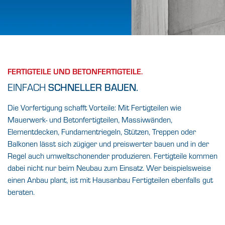
IHR BAUFORTSCHRITT
HIER PROGRAMM.
IST
FERTIGTEILE UND BETONFERTIGTEILE.
Fertigteile nach Maß sind das Maß Ihrer
EINFACH
SCHNELLER BAUEN.
Dinge. Deshalb machen
wir Nägel mit Köpfen – auch in der
Die Vorfertigung schafft Vorteile: Mit Fertigteilen wie
Vorfertigung.
Mauerwerk- und Betonfertigteilen, Massivwänden,
Elementdecken, Fundamentriegeln, Stützen, Treppen oder
FINDEN SIE IHREN BAUFACHHANDEL VOR
Balkonen lässt sich zügiger und preiswerter bauen und in der
ORT
Regel auch umweltschonender produzieren. Fertigteile kommen
dabei nicht nur beim Neubau zum Einsatz. Wer beispielsweise
einen Anbau plant, ist mit Hausanbau Fertigteilen ebenfalls gut
beraten.