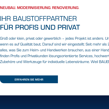
BAUEN+LEBEN
NEUBAU. MODERNISIERUNG. RENOVIERUNG.
IHR
IHR BAUSTOFFPARTNER
BAUFACH-
FÜR PROFIS UND PRIVAT
HANDEL.
Groß oder klein, privat oder gewerblich – jedes Projekt ist anders. U
wenn es auf Qualität baut. Darauf sind wir eingestellt: Seit mehr als
alles, was Sie zum Heim- und Handwerken brauchen, aus einer Hand
IHR STARKER PARTNER.
finden Profis und Privatkunden lösungsorientierte Services, hochwert
Zubehöre und Werkzeuge für individuelle Lebensträume. Weil BAUE
WEIL ES DRAUF
ANKOMMT.
ERFAHREN SIE MEHR
JETZT STANDORT FINDEN