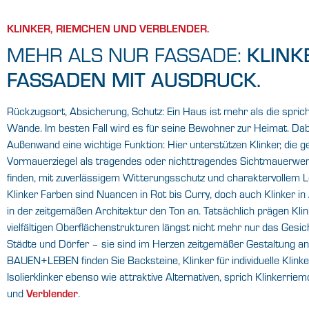
WENN
TRADITION
KLINKER, RIEMCHEN UND VERBLENDER.
KLINK
MEHR ALS NUR FASSADE:
ZUKUNFTSFÄHIG
FASSADEN MIT AUSDRUCK.
WIRD.
Rückzugsort, Absicherung, Schutz: Ein Haus ist mehr als die sprich
Wände. Im besten Fall wird es für seine Bewohner zur Heimat. Dab
Außenwand eine wichtige Funktion: Hier unterstützen Klinker, die g
Die Fassadengestaltung mit Klinker ist ein
Vormauerziegel als tragendes oder nichttragendes Sichtmauerw
charaktervolles Statement.
finden, mit zuverlässigem Witterungsschutz und charaktervollem L
Und eine Entscheidung für Qualität.
Klinker Farben sind Nuancen in Rot bis Curry, doch auch Klinker in
in der zeitgemäßen Architektur den Ton an. Tatsächlich prägen Klin
vielfältigen Oberflächenstrukturen längst nicht mehr nur das Gesi
FINDEN SIE IHREN BAUFACHHANDEL VOR ORT
Städte und Dörfer – sie sind im Herzen zeitgemäßer Gestaltung 
BAUEN+LEBEN finden Sie Backsteine, Klinker für individuelle Klin
Isolierklinker ebenso wie attraktive Alternativen, sprich Klinkerrie
Verblender
und
.