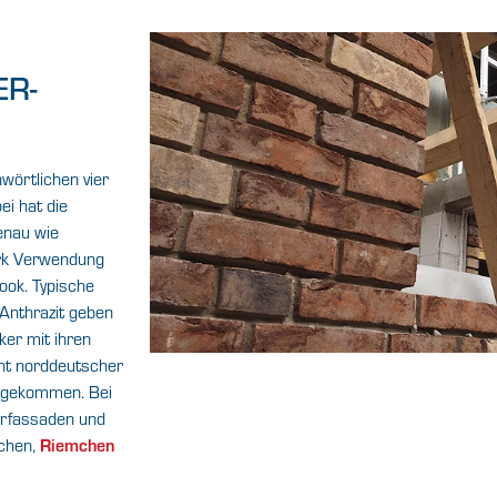
ER-
wörtlichen vier
ei hat die
enau wie
erk Verwendung
ook. Typische
 Anthrazit geben
ker mit ihren
cht norddeutscher
angekommen. Bei
kerfassaden und
Riemchen
mchen,