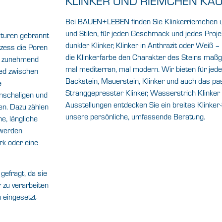
KLINKER UND RIEMCHEN KA
Bei BAUEN+LEBEN finden Sie Klinkerriemchen un
und Stilen, für jeden Geschmack und jedes Projekt
aturen gebrannt
dunkler Klinker, Klinker in Anthrazit oder Weiß
zess die Poren
die Klinkerfarbe den Charakter des Steins maßgeb
ch zunehmend
mal mediterran, mal modern. Wir bieten für jed
ed zwischen
Backstein, Mauerstein, Klinker und auch das p
e
Stranggepresster Klinker, Wasserstrich Klinker
inschaligen und
Ausstellungen entdecken Sie ein breites Klinker
n. Dazu zählen
unsere persönliche, umfassende Beratung.
e, längliche
 werden
rk oder eine
gefragt, da sie
r zu verarbeiten
 eingesetzt