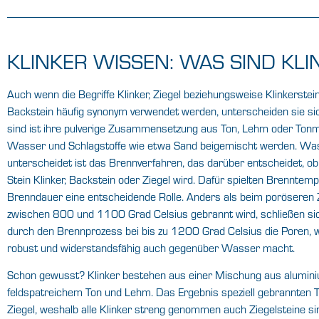
KLINKER WISSEN: WAS SIND KLI
Auch wenn die Begriffe Klinker, Ziegel beziehungsweise Klinkerstein
Backstein häufig synonym verwendet werden, unterscheiden sie sic
sind ist ihre pulverige Zusammensetzung aus Ton, Lehm oder Tonmi
Wasser und Schlagstoffe wie etwa Sand beigemischt werden. Was
unterscheidet ist das Brennverfahren, das darüber entscheidet, o
Stein Klinker, Backstein oder Ziegel wird. Dafür spielten Brenntem
Brenndauer eine entscheidende Rolle. Anders als beim poröseren Z
zwischen 800 und 1100 Grad Celsius gebrannt wird, schließen sic
durch den Brennprozess bei bis zu 1200 Grad Celsius die Poren, 
robust und widerstandsfähig auch gegenüber Wasser macht.
Schon gewusst? Klinker bestehen aus einer Mischung aus aluminiu
feldspatreichem Ton und Lehm. Das Ergebnis speziell gebrannten 
Ziegel, weshalb alle Klinker streng genommen auch Ziegelsteine si