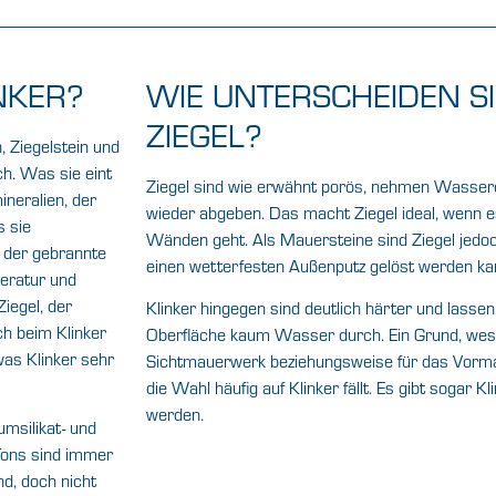
NKER?
WIE UNTERSCHEIDEN S
ZIEGEL?
, Ziegelstein und
h. Was sie eint
Ziegel sind wie erwähnt porös, nehmen Wasser
neralien, der
wieder abgeben. Das macht Ziegel ideal, wenn e
 sie
Wänden geht. Als Mauersteine sind Ziegel jedo
b der gebrannte
einen wetterfesten Außenputz gelöst werden ka
peratur und
iegel, der
Klinker hingegen sind deutlich härter und lass
h beim Klinker
Oberfläche kaum Wasser durch. Ein Grund, wesh
was Klinker sehr
Sichtmauerwerk beziehungsweise für das Vorm
die Wahl häufig auf Klinker fällt. Es gibt sogar Kl
werden.
msilikat- und
Tons sind immer
nd, doch nicht