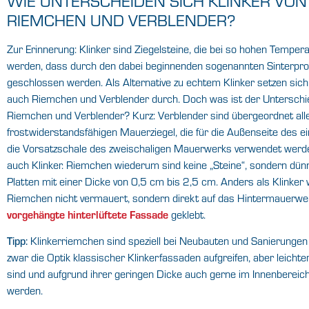
WIE UNTERSCHEIDEN SICH KLINKER VON
RIEMCHEN UND VERBLENDER?
Zur Erinnerung: Klinker sind Ziegelsteine, die bei so hohen Temper
werden, dass durch den dabei beginnenden sogenannten Sinterpro
geschlossen werden. Als Alternative zu echtem Klinker setzen si
auch Riemchen und Verblender durch. Doch was ist der Unterschi
Riemchen und Verblender? Kurz: Verblender sind übergeordnet all
frostwiderstandsfähigen Mauerziegel, die für die Außenseite des e
die Vorsatzschale des zweischaligen Mauerwerks verwendet werde
auch Klinker. Riemchen wiederum sind keine „Steine“, sondern dünn
Platten mit einer Dicke von 0,5 cm bis 2,5 cm. Anders als Klinker
Riemchen nicht vermauert, sondern direkt auf das Hintermauerwe
vorgehängte hinterlüftete Fassade
geklebt.
Tipp:
Klinkerriemchen sind speziell bei Neubauten und Sanierungen 
zwar die Optik klassischer Klinkerfassaden aufgreifen, aber leichte
sind und aufgrund ihrer geringen Dicke auch gerne im Innenbereich
werden.