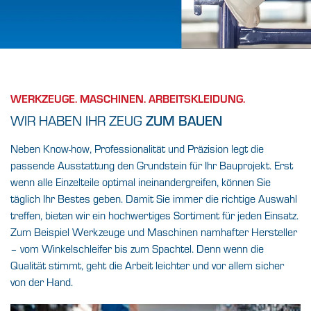
AUF DIE
AUSSTATTUNG
KOMMT ES AN.
WERKZEUGE. MASCHINEN. ARBEITSKLEIDUNG.
WIR HABEN IHR ZEUG
ZUM BAUEN
Deshalb sind Sie mit unseren Werkzeugen,
Maschinen und
Neben Know-how, Professionalität und Präzision legt die
funktionaler Arbeitskleidung optimal beraten.
passende Ausstattung den Grundstein für Ihr Bauprojekt. Erst
wenn alle Einzelteile optimal ineinandergreifen, können Sie
täglich Ihr Bestes geben. Damit Sie immer die richtige Auswahl
FINDEN SIE IHREN BAUFACHHANDEL VOR
ORT
treffen, bieten wir ein hochwertiges Sortiment für jeden Einsatz.
Zum Beispiel Werkzeuge und Maschinen namhafter Hersteller
– vom Winkelschleifer bis zum Spachtel. Denn wenn die
Qualität stimmt, geht die Arbeit leichter und vor allem sicher
von der Hand.