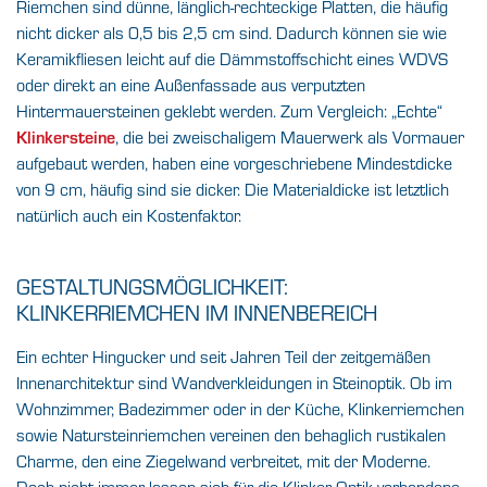
Riemchen sind dünne, länglich-rechteckige Platten, die häufig
nicht dicker als 0,5 bis 2,5 cm sind. Dadurch können sie wie
Keramikfliesen leicht auf die Dämmstoffschicht eines WDVS
oder direkt an eine Außenfassade aus verputzten
Hintermauersteinen geklebt werden. Zum Vergleich: „Echte“
Klinkersteine
, die bei zweischaligem Mauerwerk als Vormauer
aufgebaut werden, haben eine vorgeschriebene Mindestdicke
von 9 cm, häufig sind sie dicker. Die Materialdicke ist letztlich
natürlich auch ein Kostenfaktor.
GESTALTUNGSMÖGLICHKEIT:
KLINKERRIEMCHEN IM INNENBEREICH
Ein echter Hingucker und seit Jahren Teil der zeitgemäßen
Innenarchitektur sind Wandverkleidungen in Steinoptik. Ob im
Wohnzimmer, Badezimmer oder in der Küche, Klinkerriemchen
sowie Natursteinriemchen vereinen den behaglich rustikalen
Charme, den eine Ziegelwand verbreitet, mit der Moderne.
Doch nicht immer lassen sich für die Klinker-Optik vorhandene