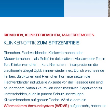
HIER IST NUR VIELFALT
IN STEIN GEMEISSELT.
RIEMCHEN, KLINKERRIEMCHEN, MAUERRIEMCHEN.
Bei der Gestaltung mit Riemchen haben Sie
KLINKER-OPTIK
ZUM SPITZENPREIS
jede Freiheit. Einmal
mehr mit unserem abwechslungsreichen
Riemchen, Flachverblender, Klinkerriemchen oder
Riemchen-Sortiment.
Mauerriemchen – als Relief, im dekorativen Muster oder Ton in
Ton: Klinkerriemchen – kurz Riemchen – interpretieren die
FINDEN SIE IHREN BAUFACHHANDEL VOR
traditionelle Ziegel-Optik immer wieder neu. Durch wechselnde
ORT
Farben, Strukturen und Riemchen Formate setzen die
Flachverblender individuelle Akzente vor der Fassade und sind
bei richtigem Aufbau kaum von einer massiven Ziegelwand zu
unterscheiden, auch in puncto Schutz überzeugen
Klinkerriemchen auf ganzer Fläche. Wird zudem ein
Wärmedämm-Verbundsystem (WDVS)
aufgebracht, haben sie