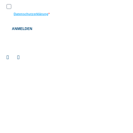
Ich möchte Ihren Newsletter erhalten und akzeptiere die
Datenschutzerklärung
ANMELDEN
Impressum
© 2026 BAUEN+LEBEN Service GmbH & Co. KG |
|
Datenschutz
Barrierefreiheitserklärung
|