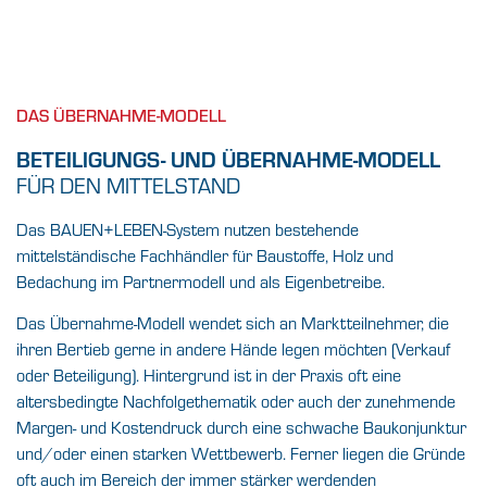
IHRE
GEBEN SIE
FIRMA IN GUTE
HÄNDE
DAS ÜBERNAHME-MODELL
BETEILIGUNGS- UND ÜBERNAHME-MODELL
Erhalten Sie Arbeitsplätze und sichern Sie
FÜR DEN MITTELSTAND
die Zukunft Ihres Betriebes durch
Verkauf/Beteiligung an einen
Das BAUEN+LEBEN-System nutzen bestehende
BAUEN+LEBEN-Systempartner.
mittelständische Fachhändler für Baustoffe, Holz und
Bedachung im Partnermodell und als Eigenbetreibe.
JETZT KONTAKT AUFNEHMEN!
Das Übernahme-Modell wendet sich an Marktteilnehmer, die
ihren Bertieb gerne in andere Hände legen möchten (Verkauf
oder Beteiligung). Hintergrund ist in der Praxis oft eine
altersbedingte Nachfolgethematik oder auch der zunehmende
Margen- und Kostendruck durch eine schwache Baukonjunktur
und/oder einen starken Wettbewerb. Ferner liegen die Gründe
oft auch im Bereich der immer stärker werdenden