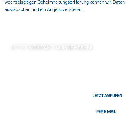
wechselseitigen Geheimhaltungserklärung können wir Daten
austauschen und ein Angebot erstellen.
JETZT
KONTAKT AUFNEHMEN!
Sie möchten mehr über unser System erfahren und mit
einem unserer Experten sprechen? Senden Sie uns jetzt
eine Kontaktanfrage – vertraulich und unverbindlich.
JETZT ANRUFEN
PER E-MAIL