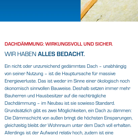
EFFIZIENZ UND
SICHERHEIT?
FÄNGT BEI UNS
DACHDÄMMUNG: WIRKUNGSVOLL UND SICHER.
GANZ OBEN AN.
WIR HABEN
ALLES BEDACHT.
Bei der Dachdämmung hängt die Messlatte
Ein nicht oder unzureichend gedämmtes Dach – unabhängig
hoch Schließlich.
von seiner Nutzung – ist die Hauptursache für massive
wollen Sie spürbare Effekte und keine
Energieverluste. Das ist weder im Sinne einer ökologisch noch
bloßen Versprechen.
ökonomisch sinnvollen Bauweise. Deshalb setzen immer mehr
Bauherren und Hausbesitzer auf die nachträgliche
Dachdämmung – im Neubau ist sie sowieso Standard.
FINDEN SIE IHREN BAUFACHHANDEL VOR
ORT
Grundsätzlich gibt es zwei Möglichkeiten, ein Dach zu dämmen:
Die Dämmschicht von außen bringt die höchsten Einsparungen,
gleichzeitig bleibt der Wohnraum unter dem Dach voll erhalten.
Allerdings ist der Aufwand relativ hoch, zudem ist eine