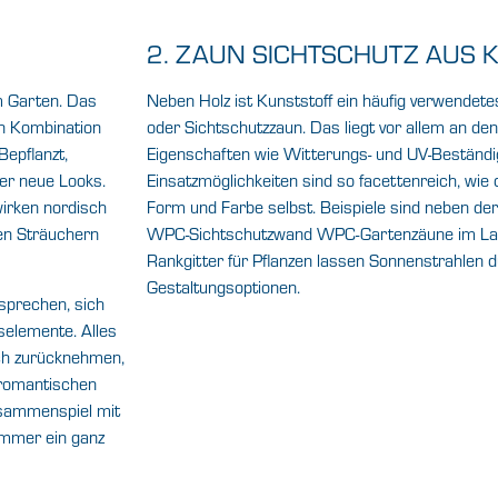
2. ZAUN SICHTSCHUTZ AUS 
im Garten. Das
Neben Holz ist Kunststoff ein häufig verwendete
in Kombination
oder Sichtschutzzaun. Das liegt vor allem an de
epflanzt,
Eigenschaften wie Witterungs- und UV-Beständig
er neue Looks.
Einsatzmöglichkeiten sind so facettenreich, wie 
wirken nordisch
Form und Farbe selbst. Beispiele sind neben der 
den Sträuchern
WPC-Sichtschutzwand WPC-Gartenzäune im Lamel
Rankgitter für Pflanzen lassen Sonnenstrahlen d
Gestaltungsoptionen.
sprechen, sich
selemente. Alles
ich zurücknehmen,
dromantischen
usammenspiel mit
immer ein ganz