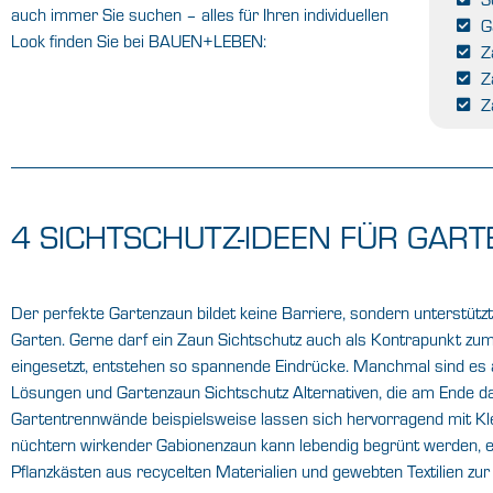
auch immer Sie suchen – alles für Ihren individuellen
G
FINDEN SIE IHREN BAUFACHHANDEL
Look finden Sie bei BAUEN+LEBEN:
VOR ORT
Z
Z
Z
4 SICHTSCHUTZ-IDEEN FÜR GAR
Der perfekte Gartenzaun bildet keine Barriere, sondern unterstütz
Garten. Gerne darf ein Zaun Sichtschutz auch als Kontrapunkt zum
eingesetzt, entstehen so spannende Eindrücke. Manchmal sind es
Lösungen und Gartenzaun Sichtschutz Alternativen, die am Ende das
Gartentrennwände beispielsweise lassen sich hervorragend mit Kl
nüchtern wirkender Gabionenzaun kann lebendig begrünt werden, ei
Pflanzkästen aus recycelten Materialien und gewebten Textilien zu