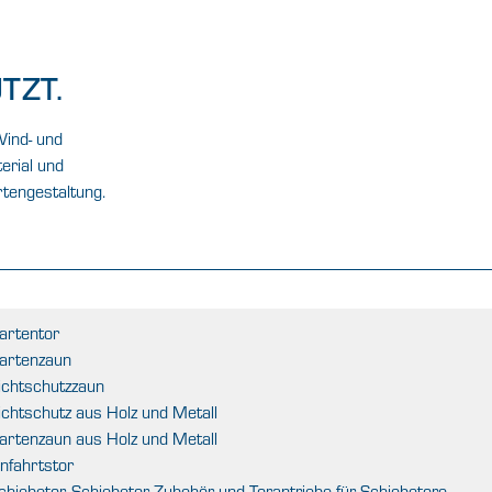
TZT.
Wind- und
terial und
tengestaltung.
artentor
artenzaun
ichtschutzzaun
ichtschutz aus Holz und Metall
artenzaun aus Holz und Metall
infahrtstor
chiebetor, Schiebetor Zubehör und Torantriebe für Schiebetore