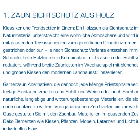
1. ZAUN SICHTSCHUTZ AUS HOLZ
Klassiker und Trendsetter in Einem: Ein Holzzaun als Sichtschutz 
Naturmaterial unterstreicht eine wohnliche Atmosphäre und wird 
mit passenden Terrassendielen zum gemütlichen Draußenzimmer. B
gestrichen oder pur – je nach Sichtschutz Variante entstehen imm
Schmale, helle Holzleisten in Kombination mit Gräsern oder Schilf 
reduziert, während breite Zaunlatten im Wechselspiel mit blühen
und groben Kissen den modernen Landhausstil inszenieren.
Gartenzaun Alternativen, die dennoch jede Menge Privatsphäre ver
fertige Sichtschutzmatten aus Schilfrohr, Weide oder auch Bambu
natürliche, langlebige und witterungsbeständige Materialien, die s
ohne nüchtern zu wirken. Vom japanischen Zen-Garten bis zur wil
Oase gestalten Sie mit den Zaunbau Materialien im passenden Z
Deko-Elementen wie Kissen, Pflanzen, Möbeln, Laternen und Licht 
individuelles Flair.