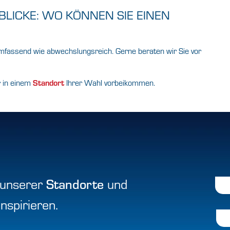
BLICKE: WO KÖNNEN SIE EINEN
assend wie abwechslungsreich. Gerne beraten wir Sie vor
r in einem
Standort
Ihrer Wahl vorbeikommen.
unserer
und
Standorte
spirieren.