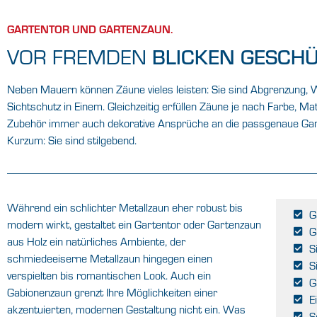
LÄSST DEN
ALLTAG
GARTENTOR UND GARTENZAUN.
VOR FREMDEN
BLICKEN GESCHÜ
DRAUSSEN:
Neben Mauern können Zäune vieles leisten: Sie sind Abgrenzung, 
DAS TOR ZU
Sichtschutz in Einem. Gleichzeitig erfüllen Zäune je nach Farbe, Ma
Zubehör immer auch dekorative Ansprüche an die passgenaue Gar
IHRER
Kurzum: Sie sind stilgebend.
WELT.
Während ein schlichter Metallzaun eher robust bis
G
modern wirkt, gestaltet ein Gartentor oder Gartenzaun
Geht es um das Thema
G
aus Holz ein natürliches Ambiente, der
Abgrenzung und Sicherung,
S
schmiedeeiserne Metallzaun hingegen einen
S
öffnen wir Ihnen Tür und Tor.
verspielten bis romantischen Look. Auch ein
G
Privat wie gewerblich.
Gabionenzaun grenzt Ihre Möglichkeiten einer
E
akzentuierten, modernen Gestaltung nicht ein. Was
S