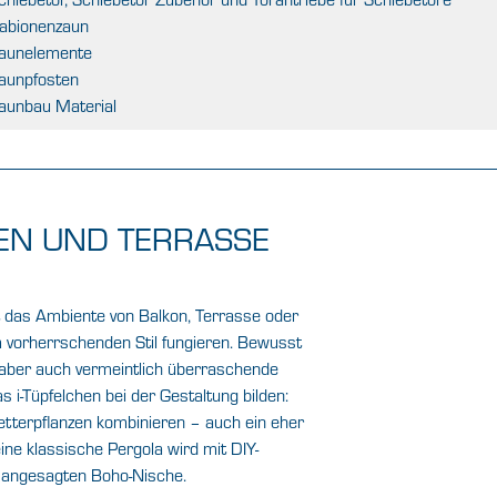
abionenzaun
aunelemente
aunpfosten
aunbau Material
TEN UND TERRASSE
t das Ambiente von Balkon, Terrasse oder
 vorherrschenden Stil fungieren. Bewusst
 aber auch vermeintlich überraschende
 i-Tüpfelchen bei der Gestaltung bilden:
etterpflanzen kombinieren – auch ein eher
ne klassische Pergola wird mit DIY-
r angesagten Boho-Nische.