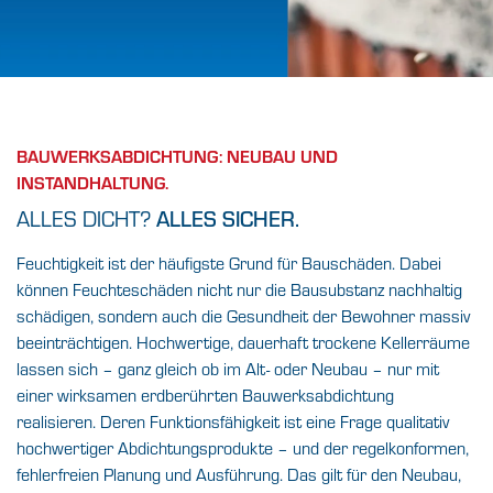
RICHTIG ABDICHTEN,
VON ANFANG AN.
BAUWERKSABDICHTUNG: NEUBAU UND
Die Qualität eines Gebäudes steht und fällt
INSTANDHALTUNG.
mit der richtigen Abdichtung. Kompromisse?
ALLES DICHT?
ALLES SICHER.
Müssen Sie mit uns nicht machen.
Feuchtigkeit ist der häufigste Grund für Bauschäden. Dabei
können Feuchteschäden nicht nur die Bausubstanz nachhaltig
FINDEN SIE IHREN BAUFACHHANDEL VOR
ORT
schädigen, sondern auch die Gesundheit der Bewohner massiv
beeinträchtigen. Hochwertige, dauerhaft trockene Kellerräume
lassen sich – ganz gleich ob im Alt- oder Neubau – nur mit
einer wirksamen erdberührten Bauwerksabdichtung
realisieren. Deren Funktionsfähigkeit ist eine Frage qualitativ
hochwertiger Abdichtungsprodukte – und der regelkonformen,
fehlerfreien Planung und Ausführung. Das gilt für den Neubau,