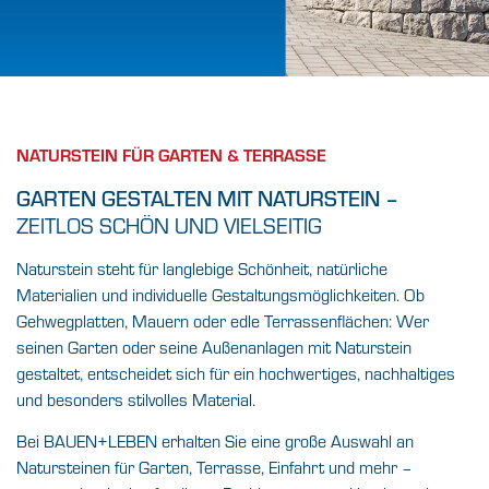
NATURSTEIN FÜR DEN
GARTEN –
ROBUST,
STILVOLL UND
NATURSTEIN FÜR GARTEN & TERRASSE
INDIVIDUELL.
GARTEN GESTALTEN MIT NATURSTEIN –
ZEITLOS SCHÖN UND VIELSEITIG
Gestalten mit Charakter: Naturstein für
Garten und Terrasse
Naturstein steht für langlebige Schönheit, natürliche
Materialien und individuelle Gestaltungsmöglichkeiten. Ob
FINDEN SIE IHREN BAUFACHHANDEL VOR
Gehwegplatten, Mauern oder edle Terrassenflächen: Wer
ORT
seinen Garten oder seine Außenanlagen mit Naturstein
gestaltet, entscheidet sich für ein hochwertiges, nachhaltiges
und besonders stilvolles Material.
Bei BAUEN+LEBEN erhalten Sie eine große Auswahl an
Natursteinen für Garten, Terrasse, Einfahrt und mehr –