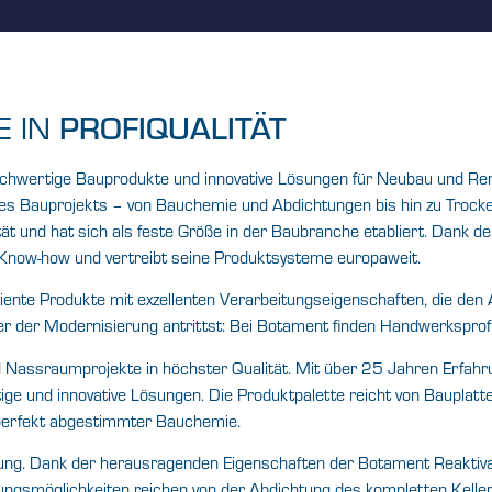
E IN
PROFIQUALITÄT
 hochwertige Bauprodukte und innovative Lösungen für Neubau und R
eines Bauprojekts – von Bauchemie und Abdichtungen bis hin zu Troc
ät und hat sich als feste Größe in der Baubranche etabliert. Dank 
now-how und vertreibt seine Produktsysteme europaweit.
iente Produkte mit exzellenten Verarbeitungseigenschaften, die den
r der Modernisierung antrittst: Bei Botament finden Handwerksprofi
 Nassraumprojekte in höchster Qualität. Mit über 25 Jahren Erfahru
ge und innovative Lösungen. Die Produktpalette reicht von Bauplat
 perfekt abgestimmter Bauchemie.
tung. Dank der herausragenden Eigenschaften der Botament Reaktiva
ndungsmöglichkeiten reichen von der Abdichtung des kompletten Keller