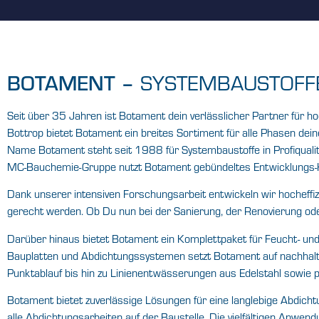
SYSTEMBAUSTOFF
BOTAMENT –
Seit über 35 Jahren ist Botament dein verlässlicher Partner für
Bottrop bietet Botament ein breites Sortiment für alle Phasen d
Name Botament steht seit 1988 für Systembaustoffe in Profiqualit
MC-Bauchemie-Gruppe nutzt Botament gebündeltes Entwicklungs-K
Dank unserer intensiven Forschungsarbeit entwickeln wir hocheffiz
gerecht werden. Ob Du nun bei der Sanierung, der Renovierung ode
Darüber hinaus bietet Botament ein Komplettpaket für Feucht- und
Bauplatten und Abdichtungssystemen setzt Botament auf nachhalti
Punktablauf bis hin zu Linienentwässerungen aus Edelstahl sowie
Botament bietet zuverlässige Lösungen für eine langlebige Abdich
alle Abdichtungsarbeiten auf der Baustelle. Die vielfältigen Anwe