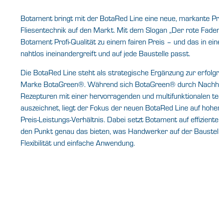
Botament bringt mit der BotaRed Line eine neue, markante Pr
Fliesentechnik auf den Markt. Mit dem Slogan „Der rote Faden
Botament Profi-Qualität zu einem fairen Preis – und das in e
nahtlos ineinandergreift und auf jede Baustelle passt.
Die BotaRed Line steht als strategische Ergänzung zur erfolg
Marke BotaGreen®. Während sich BotaGreen® durch Nachhalt
Rezepturen mit einer hervorragenden und multifunktionalen 
auszeichnet, liegt der Fokus der neuen BotaRed Line auf hoher
Preis-Leistungs-Verhältnis. Dabei setzt Botament auf effizien
den Punkt genau das bieten, was Handwerker auf der Baustelle
Flexibilität und einfache Anwendung.