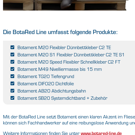
Die BotaRed Line umfasst folgende Produkte:
Botament M20 Flexibler Dünnbettkleber C2 TE
Botament M20 S1 Flexibler Dünnbettkleber C2 TE S1
Botament M20 Speed Flexibler Schnellkleber C2 FT
Botament M49 Nivelliermasse bis 15 mm
Botament TG20 Tiefengrund
Botament DIFO20 Dichtfolie
Botament AB20 Abdichtungsbahn
Botament SB20 Systemdichtband + Zubehör
Mit der BotaRed Line setzt Botament einen klaren Akzent im Flies
können sich Fachhandwerker auf eine reibungslose Anwendung und
Weitere Informationen finden Sie unter
www.botared-line.de