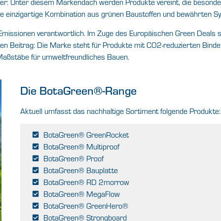
ter: Unter diesem Markendach werden Produkte vereint, die besond
ne einzigartige Kombination aus grünen Baustoffen und bewährten S
missionen verantwortlich. Im Zuge des Europäischen Green Deals s
llen Beitrag: Die Marke steht für Produkte mit CO2-reduzierten Bin
Maßstäbe für umweltfreundliches Bauen.
Die BotaGreen®-Range
Aktuell umfasst das nachhaltige Sortiment folgende Produkte:
BotaGreen® GreenRocket
BotaGreen® Multiproof
BotaGreen® Proof
BotaGreen® Bauplatte
BotaGreen® RD 2morrow
BotaGreen® MegaFlow
BotaGreen® GreenHero®
BotaGreen® Strongboard