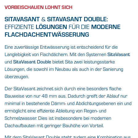
VORBEISCHAUEN LOHNT SICH
SITAVASANT
SITAVASANT DOUBLE:
&
LÖSUNGEN
MODERNE
EFFIZIENTE
FÜR DIE
FLACHDACHENTWÄSSERUNG
Eine zuverlässige Entwässerung ist entscheidend für die
Langlebigkeit von Flachdächern. Mit den Systemen
SitaVasant
und
SitaVasant Double
bietet Sita zwei leistungsstarke
Lösungen, die sowohl im Neubau als auch in der Sanierung
überzeugen.
Der SitaVasant zeichnet sich durch eine besonders flache
Bauweise von nur 48 mm aus. Dadurch greift der Ablauf nur
minimal in bestehende Dämm- und Abdichtungsebenen ein und
ermöglicht eine effiziente Ableitung von Regen- und
Schmelzwasser. Dies ist insbesondere bei modernen
Dachaufbauten mit geringer Bauhöhe von Vorteil.
Mit dem SitaVasant Double steht zudem eine Kombination aus