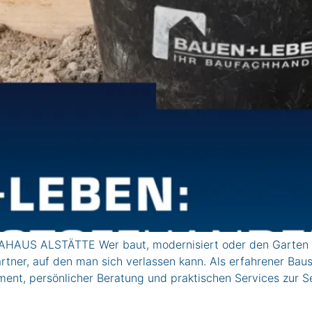
HAUS ALSTÄTTE Wer baut, modernisiert oder den Garten ne
tner, auf den man sich verlassen kann. Als erfahrener Baus
, persönlicher Beratung und praktischen Services zur Sei