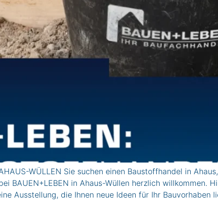
AHAUS-WÜLLEN Sie suchen einen Baustoffhandel in Ahaus, 
bei BAUEN+LEBEN in Ahaus-Wüllen herzlich willkommen. Hier
ine Ausstellung, die Ihnen neue Ideen für Ihr Bauvorhaben 