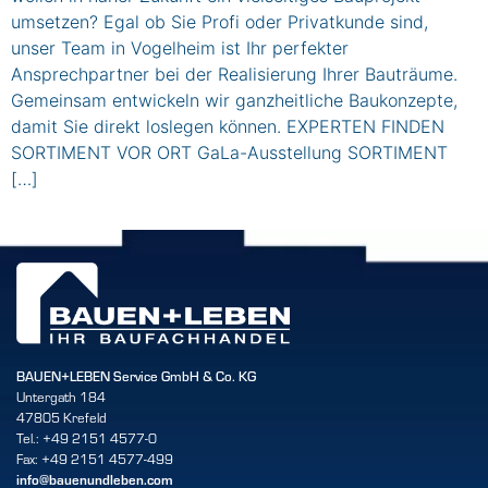
umsetzen? Egal ob Sie Profi oder Privatkunde sind,
unser Team in Vogelheim ist Ihr perfekter
Ansprechpartner bei der Realisierung Ihrer Bauträume.
Gemeinsam entwickeln wir ganzheitliche Baukonzepte,
damit Sie direkt loslegen können. EXPERTEN FINDEN
SORTIMENT VOR ORT GaLa-Ausstellung SORTIMENT
[…]
BAUEN+LEBEN Service GmbH & Co. KG
Untergath 184
47805 Krefeld
Tel.: +49 2151 4577-0
Fax: +49 2151 4577-499
info@bauenundleben.com