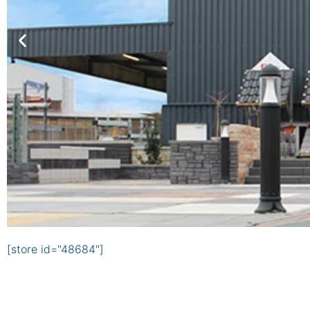
[store id="48684"]