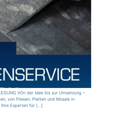
EGUNG VOn der Idee bis zur Umsetzung –
n, von Fliesen, Platten und Mosaik in
Ihre Experten für […]