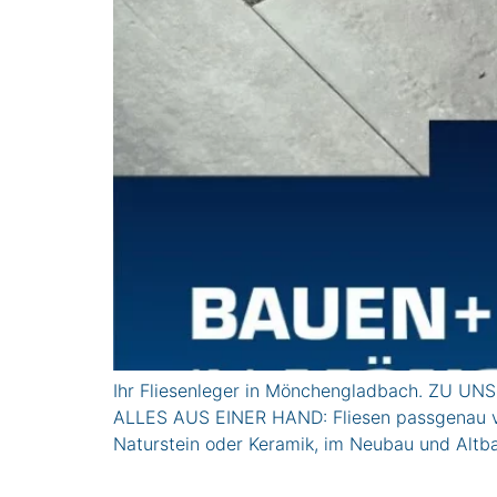
Ihr Fliesenleger in Mönchengladbach. ZU 
ALLES AUS EINER HAND: Fliesen passgenau verl
Naturstein oder Keramik, im Neubau und Altba