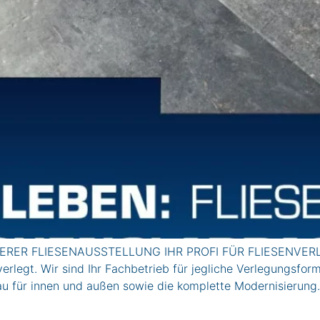
UNSERER FLIESENAUSSTELLUNG IHR PROFI FÜR FLIESENVERL
egt. Wir sind Ihr Fachbetrieb für jegliche Verlegungsforme
u für innen und außen sowie die komplette Modernisierung. 