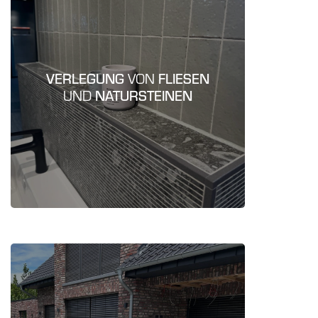
bis hin zu
Großformat
Vom
VERLEGUNG
Ihren
Wir kreieren
VON
FLIESEN
Mosaik:
UND
persönlichen Look.
NATURSTEINEN