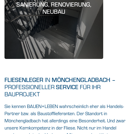
SANIERUNG, RENOVIERUNG,
Wir realisieren
:
Großobjekt
jedes Projekt.
NEUBAU
FLIESENLEGER
IN
MÖNCHENGLADBACH
–
PROFESSIONELLER
SERVICE
FÜR IHR
BAUPROJEKT
Sie kennen BAUEN+LEBEN wahrscheinlich eher als Handels-
Partner bzw. als Baustofflieferanten. Der Standort in
Mönchengladbach hat allerdings eine Besonderheit. Und zwar
unsere Kernkompetenz in der Fliese. Nicht nur im Handel