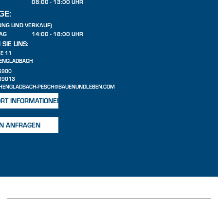
08:00 - 13:00 UHR
GE:
UNG UND VERKAUF)
AG
14:00 - 18:00 UHR
 SIE UNS:
 11
ENGLADBACH
6900
969013
HENGLADBACH-PESCH@BAUENUNDLEBEN.COM
RT INFORMATIONEN
N ANFRAGEN