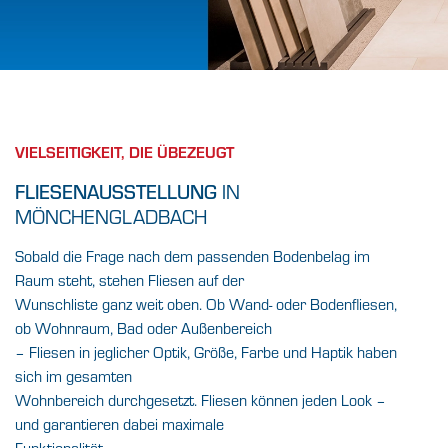
VIELFALT IN
TOP-QUALITÄT.
VIELSEITIGKEIT, DIE ÜBEZEUGT
IN
FLIESENAUSSTELLUNG
Entdecken Sie die umfassende
Fliesenausstellung
MÖNCHENGLADBACH
bei BAUEN+LEBEN in
Mönchengladbach.
Sobald die Frage nach dem passenden Bodenbelag im
Raum steht, stehen Fliesen auf der
Wunschliste ganz weit oben. Ob Wand- oder Bodenfliesen,
JETZT EXPERTEN KONTAKTIEREN
ob Wohnraum, Bad oder Außenbereich
– Fliesen in jeglicher Optik, Größe, Farbe und Haptik haben
sich im gesamten
Wohnbereich durchgesetzt. Fliesen können jeden Look –
und garantieren dabei maximale
Funktionalität.