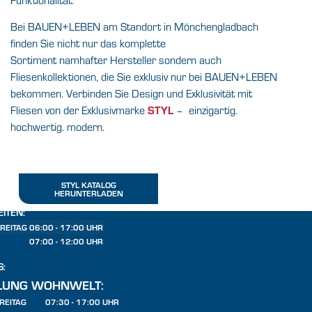
Bei BAUEN+LEBEN am Standort in
Mönchengladbach
finden Sie nicht nur das komplette
Sortiment namhafter Hersteller sondern auch
Fliesenkollektionen, die Sie exklusiv nur bei BAUEN+LEBEN
bekommen. Verbinden Sie Design und Exklusivität mit
Fliesen
von der Exklusivmarke
STYL
– einzigartig.
hochwertig. modern.
STYL KATALOG
HERUNTERLADEN
ITEN:
REITAG
06:00 - 17:00 UHR
07:00 - 12:00 UHR
S:
LUNG WOHNWELT:
REITAG
07:30 - 17:00 UHR