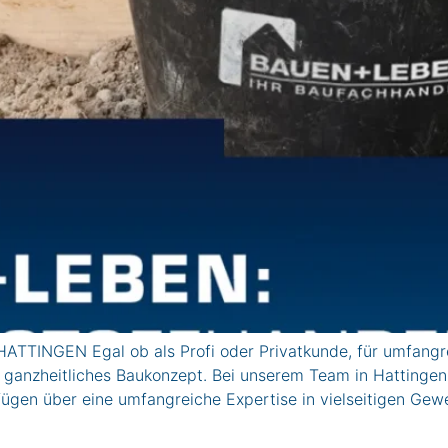
TTINGEN Egal ob als Profi oder Privatkunde, für umfangre
n ganzheitliches Baukonzept. Bei unserem Team in Hattinge
fügen über eine umfangreiche Expertise in vielseitigen Gew