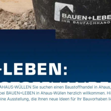
AHAUS-WÜLLEN Sie suchen einen Baustoffhandel in Ahaus, 
bei BAUEN+LEBEN in Ahaus-Wüllen herzlich willkommen. Hier
ine Ausstellung, die Ihnen neue Ideen für Ihr Bauvorhaben 