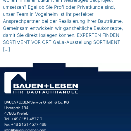
umsetzen? Egal ob Sie Profi oder Privatkunde sind,
unser Team in Vogelheim ist Ihr perfekter
Ansprechpartner bei der Realisierung Ihrer Bauträume.
Gemeinsam entwickeln wir ganzheitliche Baukonzepte,
damit Sie direkt loslegen können. EXPERTEN FINDEN
SORTIMENT VOR ORT GaLa-Ausstellung SORTIMENT
[…]
BAUEN+LEBEN Service GmbH & Co. KG
Untergath 184
47805 Krefeld
Tel.: +49 2151 4577-0
Fax: +49 2151 4577-499
info@bauenundleben.com