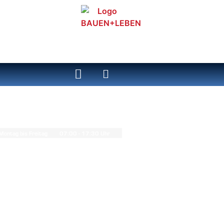
ÖFFNUNGSZEITEN:
Montag bis Freitag
07:00 - 17:30 Uhr
Samstag
08:00 - 12:00 Uhr
ZUSATZINFOS:
BETON TO GO:
Montag bis Freitag
07:00 - 15:00 Uhr
ENTLADEZEITEN:
Montag bis Freitag
09:00 - 15:00 Uhr