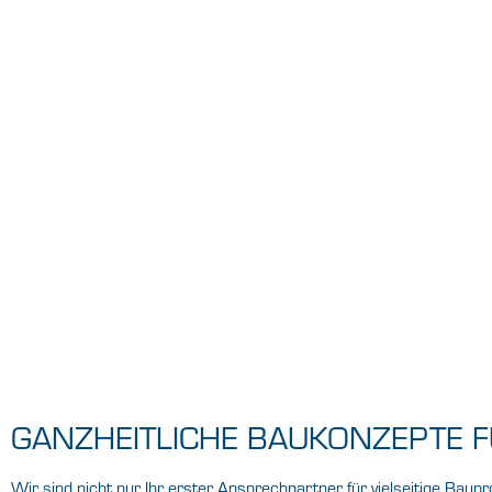
Bodenbeläge
GaLa-Ausstellung
SORTIMENT
VOR ORT
Bodenbeläge
GaLa-Ausstellung
GANZHEITLICHE BAUKONZEPTE F
Wir sind nicht nur Ihr erster Ansprechpartner für vielseitige Ba