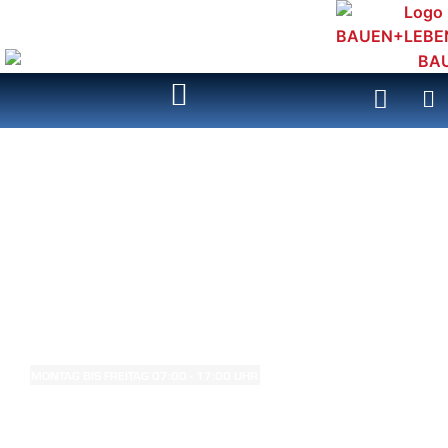
ÖFFNUNGSZEITEN:
MONTAG BIS FREITAG
07:00 - 17:00 UHR
SAMSTAG
GESCHLOSSEN
HIER FINDEN SIE UNS: