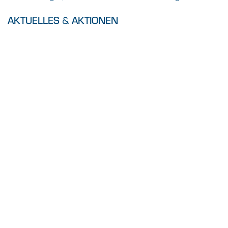
&
AKTUELLES
AKTIONEN
SORTIMENT
VOR ORT
GaLa-Ausstellung