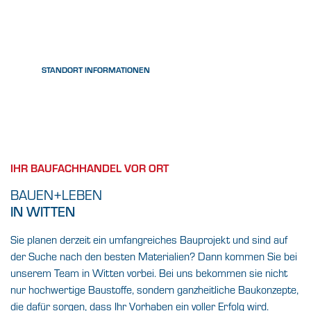
LIEGNITZER STRASSE 3
58454 WITTEN
TEL.:
02302-202920
FAX: 02302-2029220
E-MAIL:
WITTEN@BAUENUNDLEBEN.COM
STANDORT INFORMATIONEN
IHR BAUFACHHANDEL VOR ORT
BAUEN+LEBEN
IN WITTEN
Sie planen derzeit ein umfangreiches Bauprojekt und sind auf
der Suche nach den besten Materialien? Dann kommen Sie bei
unserem Team in Witten vorbei. Bei uns bekommen sie nicht
nur hochwertige Baustoffe, sondern ganzheitliche Baukonzepte,
die dafür sorgen, dass Ihr Vorhaben ein voller Erfolg wird.