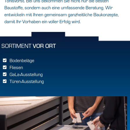
Tönisvorst. Bei uns bekommen Sie nicht nur die besten
Baustoffe, sondern auch eine umfassende Beratung. Wir
entwickeln mit Ihnen gemeinsam ganzheitliche Baukonzepte,
damit Ihr Vorhaben ein voller Erfolg wird.
SORTIMENT
VOR ORT
Bodenbeläge
Fliesen
GaLa-Ausstellung
Türen-Ausstellung