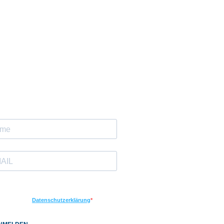
letteranmeldung
ch möchte Ihren Newsletter erhalten und
kzeptiere die
Datenschutzerklärung