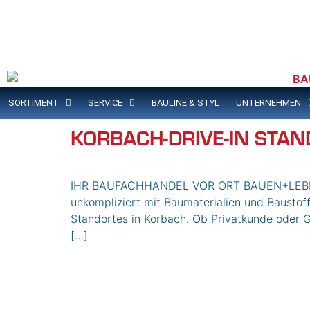
Inhalt
springen
SORTIMENT
SERVICE
BAULINE & STYL
UNTERNEHMEN
KORBACH-DRIVE-IN STA
IHR BAUFACHHANDEL VOR ORT BAUEN+LEBENIN 
unkompliziert mit Baumaterialien und Baustoff
Standortes in Korbach. Ob Privatkunde oder G
[…]