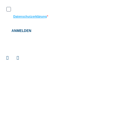
Ich möchte Ihren Newsletter erhalten und akzeptiere die
Datenschutzerklärung
ANMELDEN
© 2026 BAUEN+LEBEN Service GmbH & Co. KG |
Impressum
|
Datenschutz
|
Barrierefreiheitserklärung