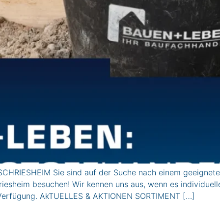
CHRIESHEIM Sie sind auf der Suche nach einem geeigneten
riesheim besuchen! Wir kennen uns aus, wenn es individuel
zur Verfügung. AkTUELLES & AKTIONEN SORTIMENT […]