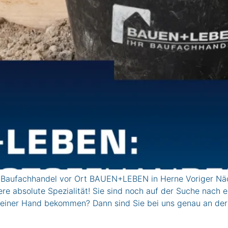
r Baufachhandel vor Ort BAUEN+LEBEN in Herne Voriger Näc
ere absolute Spezialität! Sie sind noch auf der Suche nach 
 einer Hand bekommen? Dann sind Sie bei uns genau an der