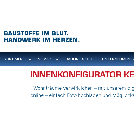
Inhalt
springen
SORTIMENT
SERVICE
BAULINE & STYL
UNTERNEHMEN
INNENKONFIGURATOR K
Wohnträume verwirklichen – mit unserem di
online – einfach Foto hochladen und Möglichk