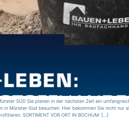
ster SÜD Sie planen in der nächsten Zeit ein umfangreic
 in Münster-Süd besuchen. Hier bekommen Sie nicht nur all
 profitieren. SORTIMENT VOR ORT IN BOCHUM: […]