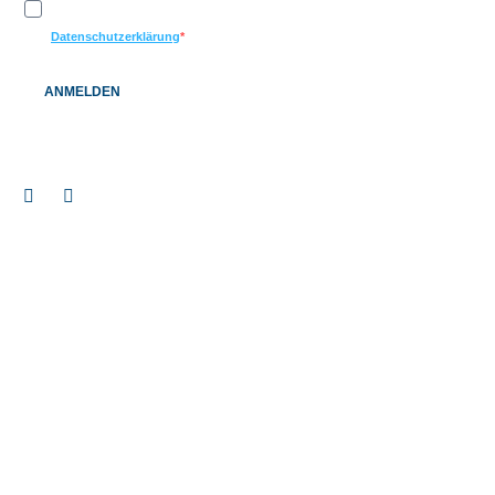
Ich möchte Ihren Newsletter erhalten und akzeptiere die
Datenschutzerklärung
ANMELDEN
© 2026 BAUEN+LEBEN Service GmbH & Co. KG |
Impressum
|
Datenschutz
|
Barrierefreiheitserklärung