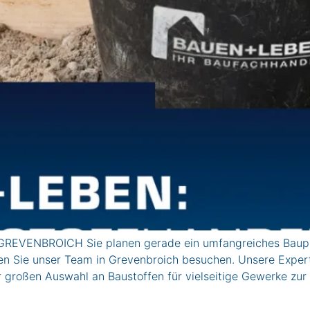
GREVENBROICH Sie planen gerade ein umfangreiches Baupro
en Sie unser Team in Grevenbroich besuchen. Unsere Experte
r großen Auswahl an Baustoffen für vielseitige Gewerke zur