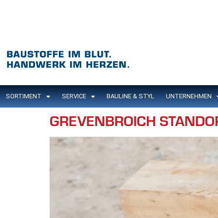
Inhalt
springen
SORTIMENT
SERVICE
BAULINE & STYL
UNTERNEHMEN
GREVENBROICH STANDO