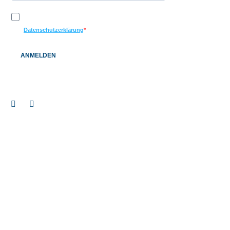
Ich möchte Ihren Newsletter erhalten und akzeptiere die
Datenschutzerklärung
ANMELDEN
Impressum
© 2026 BAUEN+LEBEN Service GmbH & Co. KG |
|
Datenschutz
Barrierefreiheitserklärung
|