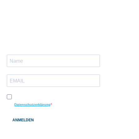
info@bauenundleben.com
Lob & Kritik
Nutzungsbedingungen
Gutscheinkarte
Impressum
Datenschutz
Newsletteranmeldung
Ich möchte Ihren Newsletter erhalten und akzeptiere die
Datenschutzerklärung
ANMELDEN
© 2026 BAUEN+LEBEN Service GmbH & Co. KG |
Impressum
|