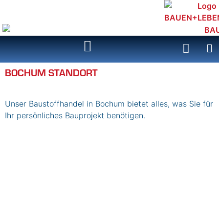
Inhalt
springen
BOCHUM STANDORT
Unser Baustoffhandel in Bochum bietet alles, was Sie für
Ihr persönliches Bauprojekt benötigen.
BAUEN+LEBEN Service GmbH & Co. KG
Untergath 184
47805 Krefeld
Tel.: +49 2151 4577-0
Fax: +49 2151 4577-499