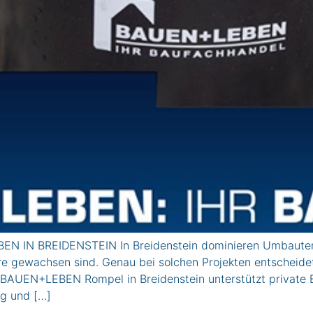
N BREIDENSTEIN In Breidenstein dominieren Umbauten i
gewachsen sind. Genau bei solchen Projekten entscheidet si
. BAUEN+LEBEN Rompel in Breidenstein unterstützt private
g und […]