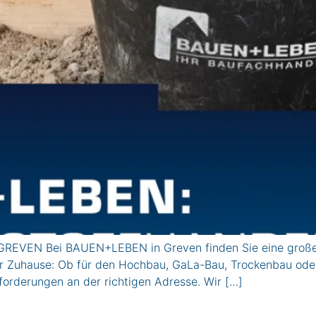
GREVEN Bei BAUEN+LEBEN in Greven finden Sie eine große
Ihr Zuhause: Ob für den Hochbau, GaLa-Bau, Trockenbau od
nforderungen an der richtigen Adresse. Wir […]