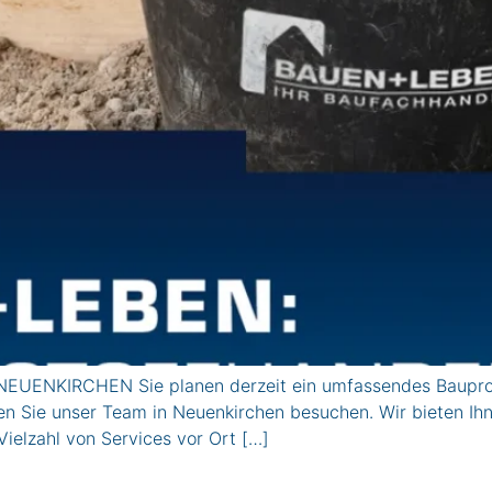
EUENKIRCHEN Sie planen derzeit ein umfassendes Bauproj
n Sie unser Team in Neuenkirchen besuchen. Wir bieten Ihne
ielzahl von Services vor Ort […]