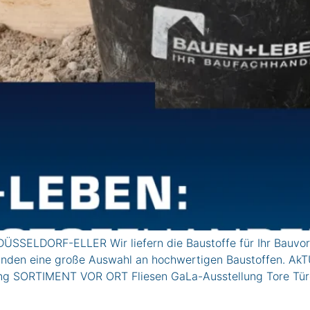
ÜSSELDORF-ELLER Wir liefern die Baustoffe für Ihr Bauvor
vatkunden eine große Auswahl an hochwertigen Baustoffe
lung SORTIMENT VOR ORT Fliesen GaLa-Ausstellung Tore Tü