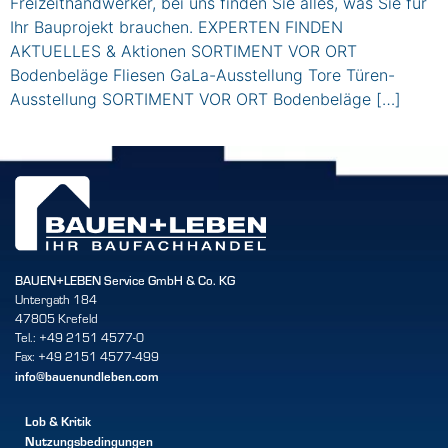
Freizeithandwerker, bei uns finden Sie alles, was Sie für
Ihr Bauprojekt brauchen. EXPERTEN FINDEN
AKTUELLES & Aktionen SORTIMENT VOR ORT
Bodenbeläge Fliesen GaLa-Ausstellung Tore Türen-
Ausstellung SORTIMENT VOR ORT Bodenbeläge […]
BAUEN+LEBEN Service GmbH & Co. KG
Untergath 184
47805 Krefeld
Tel.: +49 2151 4577-0
Fax: +49 2151 4577-499
info@bauenundleben.com
Lob & Kritik
Nutzungsbedingungen