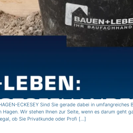
AGEN-ECKESEY Sind Sie gerade dabei in umfangreiches Bau
in Hagen. Wir stehen Ihnen zur Seite, wenn es darum geht ga
 egal, ob Sie Privatkunde oder Profi […]