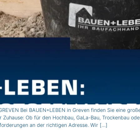
GREVEN Bei BAUEN+LEBEN in Greven finden Sie eine große
Ihr Zuhause: Ob für den Hochbau, GaLa-Bau, Trockenbau od
nforderungen an der richtigen Adresse. Wir […]