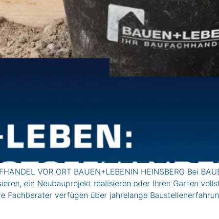
ANDEL VOR ORT BAUEN+LEBENIN HEINSBERG Bei BAUEN+L
eren, ein Neubauprojekt realisieren oder Ihren Garten voll
re Fachberater verfügen über jahrelange Baustellenerfahru