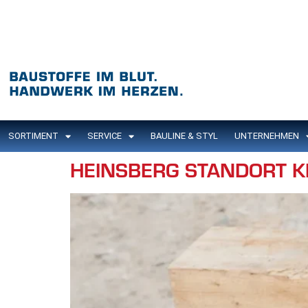
Inhalt
springen
SORTIMENT
SERVICE
BAULINE & STYL
UNTERNEHMEN
HEINSBERG STANDORT KI