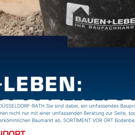
ÜSSELDORF-RATH Sie sind dabei, ein umfassendes Bauproje
hnen nicht nur mit einer umfassenden Beratung zur Seite, s
 herkömmlichen Baumarkt ab. SORTIMENT VOR ORT Bodenbelä
NDORT