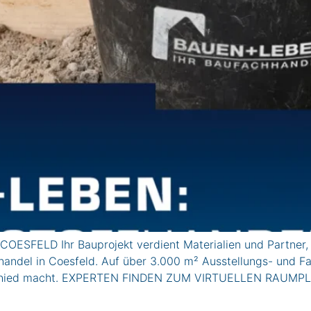
OESFELD Ihr Bauprojekt verdient Materialien und Partner, 
ndel in Coesfeld. Auf über 3.000 m² Ausstellungs- und Fach
nterschied macht. EXPERTEN FINDEN ZUM VIRTUELLEN RAUM