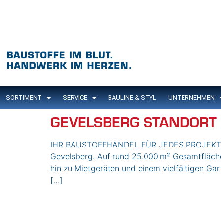
Inhalt
springen
SORTIMENT
SERVICE
BAULINE & STYL
UNTERNEHMEN
GEVELSBERG STANDORT
IHR BAUSTOFFHANDEL FÜR JEDES PROJEKT BA
Gevelsberg. Auf rund 25.000 m² Gesamtfläche 
hin zu Mietgeräten und einem vielfältigen Ga
[…]